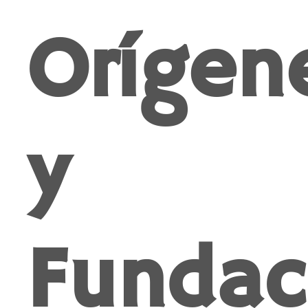
Orígen
y
Fundac