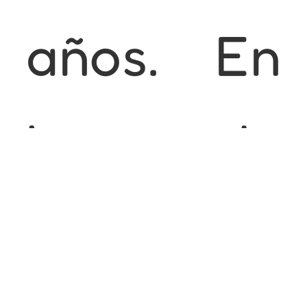
años. En
lugar de
eso, se