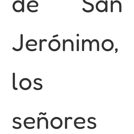
de San
Jerónimo,
los
señores